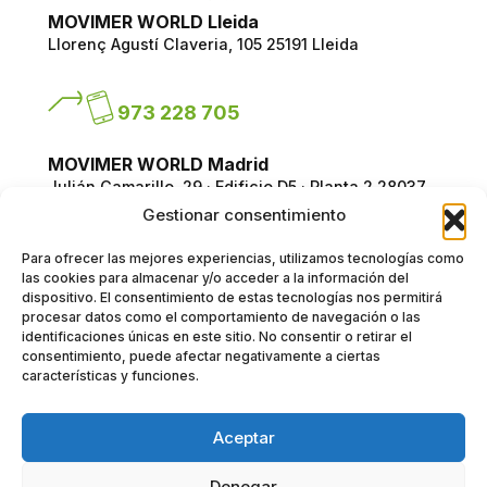
MOVIMER WORLD Lleida
Llorenç Agustí Claveria, 105
25191 Lleida
973 228 705
MOVIMER WORLD Madrid
Julián Camarillo, 29 · Edificio D5 · Planta 2
28037
Madrid
Gestionar consentimiento
Para ofrecer las mejores experiencias, utilizamos tecnologías como
918 312 028
las cookies para almacenar y/o acceder a la información del
dispositivo. El consentimiento de estas tecnologías nos permitirá
procesar datos como el comportamiento de navegación o las
identificaciones únicas en este sitio. No consentir o retirar el
movimer@movimer.com
consentimiento, puede afectar negativamente a ciertas
características y funciones.
Trabaja con nosotros
Aceptar
Denegar