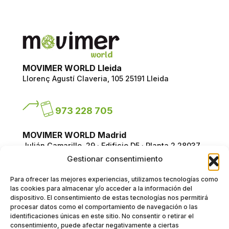
MOVIMER WORLD Lleida
Llorenç Agustí Claveria, 105
25191 Lleida
973 228 705
MOVIMER WORLD Madrid
Julián Camarillo, 29 · Edificio D5 · Planta 2
28037
Madrid
Gestionar consentimiento
Para ofrecer las mejores experiencias, utilizamos tecnologías como
918 312 028
las cookies para almacenar y/o acceder a la información del
dispositivo. El consentimiento de estas tecnologías nos permitirá
procesar datos como el comportamiento de navegación o las
identificaciones únicas en este sitio. No consentir o retirar el
movimer@movimer.com
consentimiento, puede afectar negativamente a ciertas