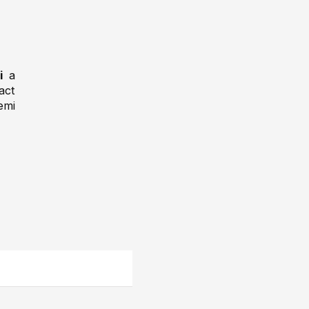
i
a
tact
emi