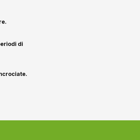
re.
eriodi di
incrociate.