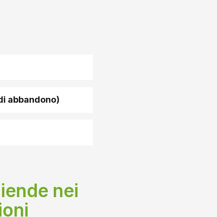
o di abbandono)
iende nei
ioni