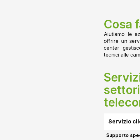
Cosa 
Aiutiamo le a
offrire un serv
center gestisc
tecnici alle cam
Serviz
settori
teleco
Servizio cl
Supporto spec