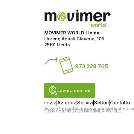
MOVIMER WORLD Lleida
Llorenç Agustí Claveria, 105
25191 Lleida
973 228 705
Lavora con noi
Inizio
Azienda
Servizi
Settori
Contatto
Avviso legale
Politica sui cookie
Politica s
Copyright © 2025 MOVIMER WORLD.