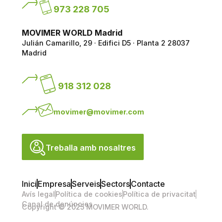
973 228 705
MOVIMER WORLD Madrid
Julián Camarillo, 29 · Edifici D5 · Planta 2
28037
Madrid
918 312 028
movimer@movimer.com
Treballa amb nosaltres
Inici
Empresa
Serveis
Sectors
Contacte
Avís legal
Política de cookies
Política de privacitat
Canal de denúncies
Copyright © 2025 MOVIMER WORLD.